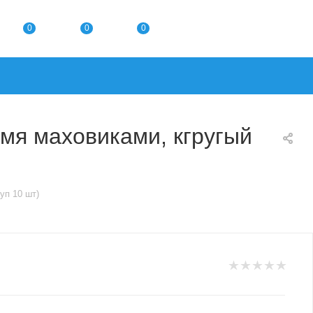
0
0
0
умя маховиками, кгругый
уп 10 шт)