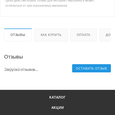
Цена действительна только для интернет-магазина и может
отличаться от цен в розничных магазинах
ОТЗЫВЫ
КАК КУПИТЬ
ОПЛАТА
ДОСТ
Отзывы
ОСТАВИТЬ ОТЗЫВ
Загрузка отзывов...
КАТАЛОГ
АКЦИИ