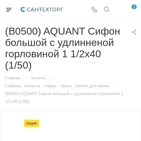
0
(B0500) AQUANT Сифон
большой с удлинненой
горловиной 1 1/2х40
(1/50)
—
—
Главная
Каталог
—
Сифоны , выпуски , гофры , трапы , пробки для ванны
(B0500) AQUANT Сифон большой с удлинненой горловиной 1
1/2х40 (1/50)
Акция