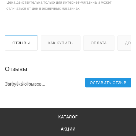
Цена действительна только для интернет-магазина и может
отличаться от цен в розничных магазинах
ОТЗЫВЫ
КАК КУПИТЬ
ОПЛАТА
ДОСТ
Отзывы
ОСТАВИТЬ ОТЗЫВ
Загрузка отзывов...
КАТАЛОГ
АКЦИИ