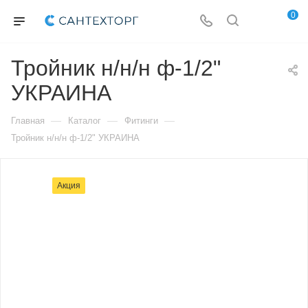
0
Тройник н/н/н ф-1/2"
УКРАИНА
—
—
—
Главная
Каталог
Фитинги
Тройник н/н/н ф-1/2" УКРАИНА
Акция