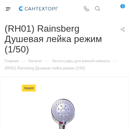
0
(RH01) Rainsberg
Душевая лейка режим
(1/50)
—
—
—
Главная
Каталог
Аксессуары для ванной комнаты
(RH01) Rainsberg Душевая лейка режим (1/50)
Акция